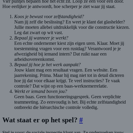
Vier puntjes bepalen hoe het echt zit. Loop ze één voor één door.
Hoe eerlijker je antwoordt, hoe scherper je ziet waar jij staat.
Koos je bewust voor zelfstandigheid?
Nam jij zelf die beslissing? En weet je klant dat glashelder?
Jullie moeten allebei uitdrukkelijk voor die constructie kiezen.
Leg dat zwart op wit vast.
Bepaal jij wanneer je werkt?
Een echte ondernemer kiest zijn eigen uren. Klaar. Moet jij
toestemming vragen voor een rustdag? Verantwoord je je
afwezigheid bij iemand intern? Dat ruikt naar een
arbeidsovereenkomst.
Bepaal jij hoe je het werk aanpakt?
Jouw klant mag een resultaat vragen. Een website. Een
jaarrekening. Prima. Maar hij mag niet tot in detail dicteren
hoe jij dat voor elkaar krijgt. Te veel instructies? Te vaak
controle? Dat wijst op een baas-werknemerrelatie.
Werkt er iemand boven jou?
Geen baas. Geen functioneringsgesprek. Geen verplichte
teammeeting. Zo eenvoudig is het. Bij echte zelfstandigheid
ontbreekt die hiërarchische controle volledig.
Wat staat er op het spel?
#
Stel je voor: de sociale inspectie klopt aan. Ze onderzoeken jouw