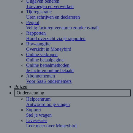
Uitgaven beheren
Toevoegen en verwerken
Tijdregistratie
Uren schrijven en declareren
Peppol
Veilig facturen versturen zonder e-mail
Rapporten
Houd overzicht via je rapporten
Btw-aangifte
Overzicht in Moneybird
Online verkopen
Online betaalpagina
Online betaalmethoden
Je facturen online betaald
Abonnementen
Voor SaaS-ondernemers
Prijzen
Ondersteuning
Helpcentrum
Antwoord op je vragen
Support
Stel je vragen
Livesessies
Leer meer over Moneybird