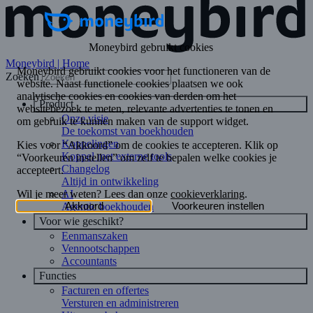
Moneybird | Home
Zoeken
Product
Onze visie
De toekomst van boekhouden
Koppelingen
Koppel met externe tools
Changelog
Altijd in ontwikkeling
AI
Agentic boekhouden
Voor wie geschikt?
Eenmanszaken
Vennootschappen
Accountants
Functies
Facturen en offertes
Versturen en administreren