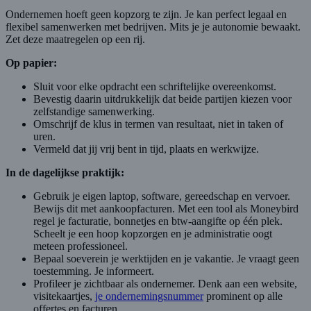
Ondernemen hoeft geen kopzorg te zijn. Je kan perfect legaal en
flexibel samenwerken met bedrijven. Mits je je autonomie bewaakt.
Zet deze maatregelen op een rij.
Op papier:
Sluit voor elke opdracht een schriftelijke overeenkomst.
Bevestig daarin uitdrukkelijk dat beide partijen kiezen voor
zelfstandige samenwerking.
Omschrijf de klus in termen van resultaat, niet in taken of
uren.
Vermeld dat jij vrij bent in tijd, plaats en werkwijze.
In de dagelijkse praktijk:
Gebruik je eigen laptop, software, gereedschap en vervoer.
Bewijs dit met aankoopfacturen. Met een tool als Moneybird
regel je facturatie, bonnetjes en btw-aangifte op één plek.
Scheelt je een hoop kopzorgen en je administratie oogt
meteen professioneel.
Bepaal soeverein je werktijden en je vakantie. Je vraagt geen
toestemming. Je informeert.
Profileer je zichtbaar als ondernemer. Denk aan een website,
visitekaartjes,
je ondernemingsnummer
prominent op alle
offertes en facturen.