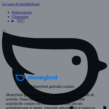
Ga naar de hoofdinhoud
Helpcentrum
Changelog
🇧🇪