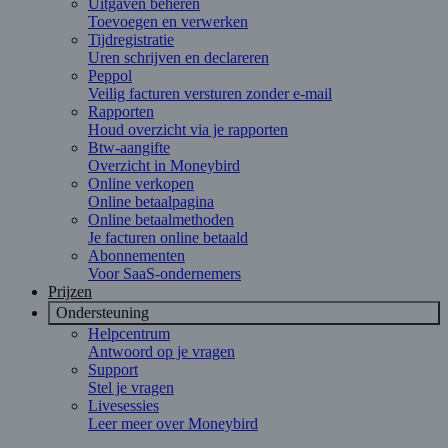
Uitgaven beheren
Toevoegen en verwerken
Tijdregistratie
Uren schrijven en declareren
Peppol
Veilig facturen versturen zonder e-mail
Rapporten
Houd overzicht via je rapporten
Btw-aangifte
Overzicht in Moneybird
Online verkopen
Online betaalpagina
Online betaalmethoden
Je facturen online betaald
Abonnementen
Voor SaaS-ondernemers
Prijzen
Ondersteuning
Helpcentrum
Antwoord op je vragen
Support
Stel je vragen
Livesessies
Leer meer over Moneybird