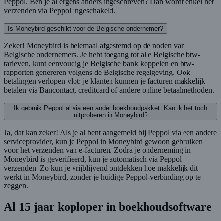
Peppol. Ben je al ergens anders ingeschreven? Dan wordt enkel het
verzenden via Peppol ingeschakeld.
Is Moneybird geschikt voor de Belgische ondernemer?
Zeker! Moneybird is helemaal afgestemd op de noden van
Belgische ondernemers. Je hebt toegang tot alle Belgische btw-
tarieven, kunt eenvoudig je Belgische bank koppelen en btw-
rapporten genereren volgens de Belgische regelgeving. Ook
betalingen verlopen vlot: je klanten kunnen je facturen makkelijk
betalen via Bancontact, creditcard of andere online betaalmethoden.
Ik gebruik Peppol al via een ander boekhoudpakket. Kan ik het toch
uitproberen in Moneybird?
Ja, dat kan zeker! Als je al bent aangemeld bij Peppol via een andere
serviceprovider, kun je Peppol in Moneybird gewoon gebruiken
voor het verzenden van e-facturen. Zodra je onderneming in
Moneybird is geverifieerd, kun je automatisch via Peppol
verzenden. Zo kun je vrijblijvend ontdekken hoe makkelijk dit
werkt in Moneybird, zonder je huidige Peppol-verbinding op te
zeggen.
Al 15 jaar koploper in boekhoudsoftware