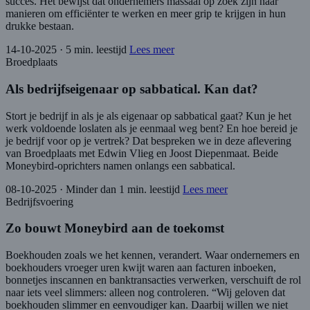
succes. Het bewijst dat ondernemers massaal op zoek zijn naar
manieren om efficiënter te werken en meer grip te krijgen in hun
drukke bestaan.
14-10-2025
·
5 min. leestijd
Lees meer
Broedplaats
Als bedrijfseigenaar op sabbatical. Kan dat?
Stort je bedrijf in als je als eigenaar op sabbatical gaat? Kun je het
werk voldoende loslaten als je eenmaal weg bent? En hoe bereid je
je bedrijf voor op je vertrek? Dat bespreken we in deze aflevering
van Broedplaats met Edwin Vlieg en Joost Diepenmaat. Beide
Moneybird-oprichters namen onlangs een sabbatical.
08-10-2025
·
Minder dan 1 min. leestijd
Lees meer
Bedrijfsvoering
Zo bouwt Moneybird aan de toekomst
Boekhouden zoals we het kennen, verandert. Waar ondernemers en
boekhouders vroeger uren kwijt waren aan facturen inboeken,
bonnetjes inscannen en banktransacties verwerken, verschuift de rol
naar iets veel slimmers: alleen nog controleren. “Wij geloven dat
boekhouden slimmer en eenvoudiger kan. Daarbij willen we niet