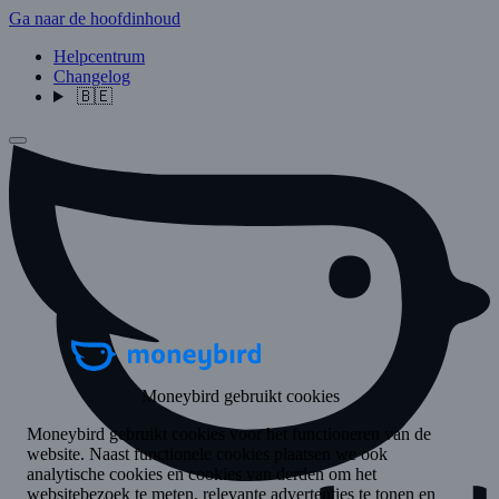
Ga naar de hoofdinhoud
Helpcentrum
Changelog
🇧🇪