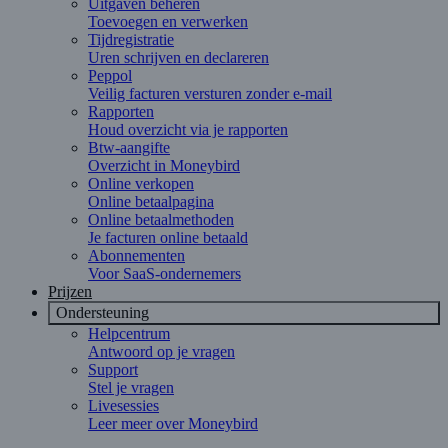
Uitgaven beheren
Toevoegen en verwerken
Tijdregistratie
Uren schrijven en declareren
Peppol
Veilig facturen versturen zonder e-mail
Rapporten
Houd overzicht via je rapporten
Btw-aangifte
Overzicht in Moneybird
Online verkopen
Online betaalpagina
Online betaalmethoden
Je facturen online betaald
Abonnementen
Voor SaaS-ondernemers
Prijzen
Ondersteuning
Helpcentrum
Antwoord op je vragen
Support
Stel je vragen
Livesessies
Leer meer over Moneybird