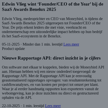
Edwin Vlieg wint ‘Founder/CEO of the Year’ bij de
SaaS Awards Benelux 2025
Edwin Vlieg, medeoprichter en CEO van Moneybird, is tijdens de
SaaS Awards Benelux 2025 uitgeroepen tot Founder/CEO of the
Year. De prijs erkent leiders die met visie, veerkracht en
ondernemerschap een uitzonderlijke impact hebben op hun bedrijf
én het SaaS-ecosysteem in de Benelux.
05-11-2025
·
Minder dan 1 min. leestijd
Lees meer
Product update
Nieuwe Rapportage API: direct inzicht in je cijfers
Om software met elkaar te koppelen, bieden wij de Moneybird API
aan. Hieraan hebben wij een nieuw onderdeel toegevoegd: de
Rapportage API. Met de Rapportage API kan je eenvoudig
geautomatiseerd rapportages opvragen: van resultatenrekening tot
cashflowanalyses, en van kosten per project tot omzet per klant.
Waar je al eerder handmatig rapporten kon exporteren vanuit de
webomgeving, kan je deze inzichten nu direct en gestructureerd
ophalen via de API.
22-10-2025
·
1 min. leestijd
Lees meer