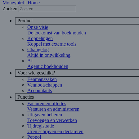
Moneybird | Home
Zoeken
Product
Onze visie
De toekomst van boekhouden
Koppelingen
Koppel met externe tools
Changelog
Altijd in ontwikkeling
AI
Agentic boekhouden
Voor wie geschikt?
Eenmanszaken
Vennootschappen
Accountants
Functies
Facturen en offertes
Versturen en administreren
Uitgaven beheren
Toevoegen en verwerken
Tijdregistratie
Uren schrijven en declareren
Peppol