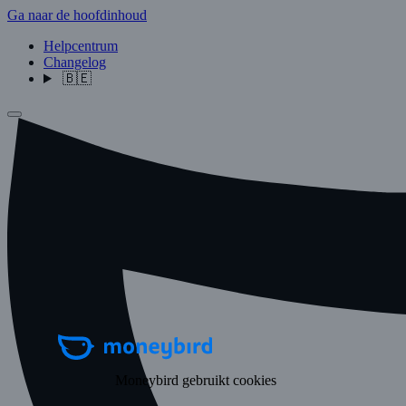
Ga naar de hoofdinhoud
Helpcentrum
Changelog
🇧🇪