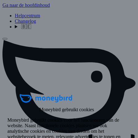
Ga naar de hoofdinhoud
Helpcentrum
Changelog
🇧🇪