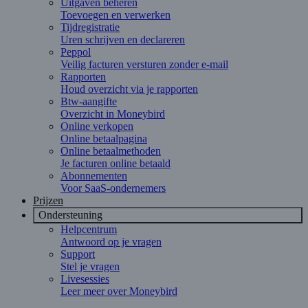
Uitgaven beheren
Toevoegen en verwerken
Tijdregistratie
Uren schrijven en declareren
Peppol
Veilig facturen versturen zonder e-mail
Rapporten
Houd overzicht via je rapporten
Btw-aangifte
Overzicht in Moneybird
Online verkopen
Online betaalpagina
Online betaalmethoden
Je facturen online betaald
Abonnementen
Voor SaaS-ondernemers
Prijzen
Ondersteuning
Helpcentrum
Antwoord op je vragen
Support
Stel je vragen
Livesessies
Leer meer over Moneybird