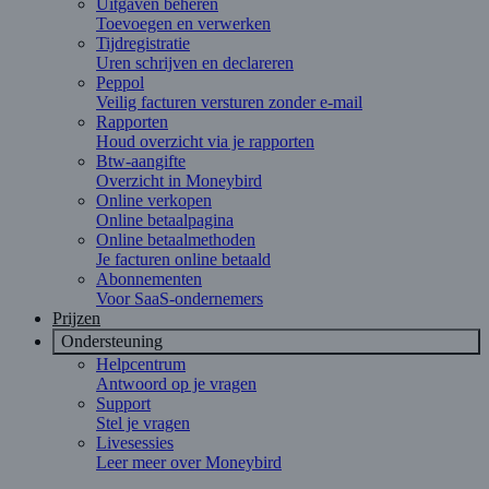
Uitgaven beheren
Toevoegen en verwerken
Tijdregistratie
Uren schrijven en declareren
Peppol
Veilig facturen versturen zonder e-mail
Rapporten
Houd overzicht via je rapporten
Btw-aangifte
Overzicht in Moneybird
Online verkopen
Online betaalpagina
Online betaalmethoden
Je facturen online betaald
Abonnementen
Voor SaaS-ondernemers
Prijzen
Ondersteuning
Helpcentrum
Antwoord op je vragen
Support
Stel je vragen
Livesessies
Leer meer over Moneybird