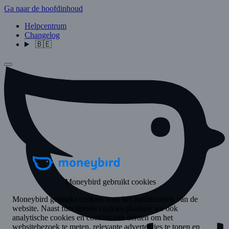
Ga naar de hoofdinhoud
Helpcentrum
Changelog
🇧🇪