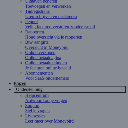
Uitgaven beheren
Toevoegen en verwerken
Tijdregistratie
Uren schrijven en declareren
Peppol
Veilig facturen versturen zonder e-mail
Rapporten
Houd overzicht via je rapporten
Btw-aangifte
Overzicht in Moneybird
Online verkopen
Online betaalpagina
Online betaalmethoden
Je facturen online betaald
Abonnementen
Voor SaaS-ondernemers
Prijzen
Ondersteuning
Helpcentrum
Antwoord op je vragen
Support
Stel je vragen
Livesessies
Leer meer over Moneybird