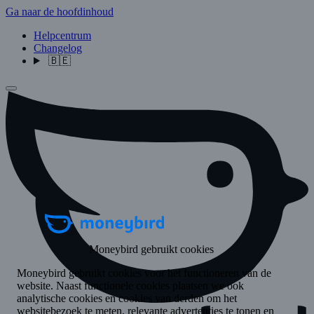
Ga naar de hoofdinhoud
Helpcentrum
Changelog
🇧🇪