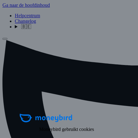
Ga naar de hoofdinhoud
Helpcentrum
Changelog
🇧🇪