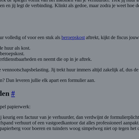
n en jij legt de verbinding. Klinkt als gedoe, maar zodra je weet hoe d
ur volledig of voor een stuk als
beroepskost
aftrekt, kijkt de fiscus jouw
de huur als kost.
 beroepskost.
erfdienstbaarheden en neemt die op in je aftrek.
vennootschapsbelasting. Jij trekt huur immers altijd zakelijk af, dus d
n? Dan leveren jullie elk apart een formulier aan.
uden
#
apel papierwerk:
 keurig een factuur van je verhuurder, dan verdwijnt de formulierplicht
spand verhuurt of een vastgoedkantoor dat alles professioneel aanpakt. 
apierberg voor boeren en tuinders woog simpelweg niet op tegen het co