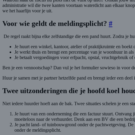
administratie wil die twee kanten voortaan waterdicht aan elkaar knope
we het haarfijn voor je uit.
Voor wie geldt de meldingsplicht?
#
De regel raakt bijna elke zelfstandige die een pand huurt. Zodra je hu
Je huurt een winkel, kantoor, atelier of praktijkruimte en boekt 
Je werkt thuis en brengt een percentage van je woonhuur in als
Je betaalt vergoedingen voor erfpacht, opstal, vruchtgebruik of 
Ben je een vennootschap? Dan vul je het formulier sowieso in voor de 
Huur je samen met je partner hetzelfde pand en brengt ieder een deel i
Twee uitzonderingen die je hoofd koel ho
Niet iedere huurder hoeft aan de bak. Twee situaties schelen je een st
Je huurt van een onderneming die een factuur stuurt. Ontvang jij
moeiteloos naar de verhuurder. Denk aan een BV die een bedrijf
Je pacht land- of tuinbouwgrond onder de pachtwetgeving. De p
onder de meldingsplicht.