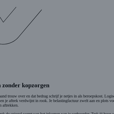
n zonder kopzorgen
and trouw over en dat bedrag schrijf je netjes in als beroepskost. Logis
 en je aftrek verdwijnt in rook. Je belastingfactuur zwelt aan en plots
n aftrekken.
trek de spiegel vormt van het inkomen van je verhuurder. Trek jij huur 