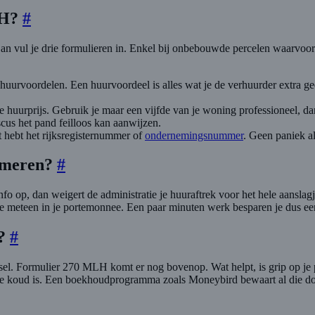
LH?
#
 vul je drie formulieren in. Enkel bij onbebouwde percelen waarvoor je
huurvoordelen. Een huurvoordeel is alles wat je de verhuurder extra geef
lle huurprijs. Gebruik je maar een vijfde van je woning professioneel, dan 
scus het pand feilloos kan aanwijzen.
t hebt het rijksregisternummer of
ondernemingsnummer
. Geen paniek al
uimeren?
#
info op, dan weigert de administratie je huuraftrek voor het hele aansla
je meteen in je portemonnee. Een paar minuten werk besparen je dus ee
n?
#
dsel. Formulier 270 MLH komt er nog bovenop. Wat helpt, is grip op je p
ffie koud is. Een boekhoudprogramma zoals Moneybird bewaart al die doc