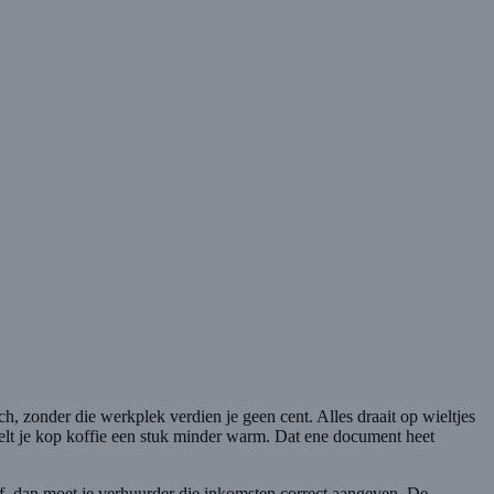
ch, zonder die werkplek verdien je geen cent. Alles draait op wieltjes
 voelt je kop koffie een stuk minder warm. Dat ene document heet
af, dan moet je verhuurder die inkomsten correct aangeven. De