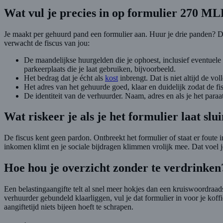
Wat vul je precies in op formulier 270 M
Je maakt per gehuurd pand een formulier aan. Huur je drie panden? Dan
verwacht de fiscus van jou:
De maandelijkse huurgelden die je ophoest, inclusief eventuele 
parkeerplaats die je laat gebruiken, bijvoorbeeld.
Het bedrag dat je écht als
kost
inbrengt. Dat is niet altijd de vo
Het adres van het gehuurde goed, klaar en duidelijk zodat de fi
De identiteit van de verhuurder. Naam, adres en als je het paraa
Wat riskeer je als je het formulier laat sl
De fiscus kent geen pardon. Ontbreekt het formulier of staat er foute 
inkomen klimt en je sociale bijdragen klimmen vrolijk mee. Dat voel 
Hoe hou je overzicht zonder te verdrinke
Een belastingaangifte telt al snel meer hokjes dan een kruiswoordraa
verhuurder gebundeld klaarliggen, vul je dat formulier in voor je ko
aangiftetijd niets bijeen hoeft te schrapen.