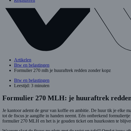
Registreren
Artikelen
Btw en belastingen
Formulier 270 mlh je huuraftrek redden zonder kopz
Btw en belastingen
Leestijd: 3 minuten
Formulier 270 MLH: je huuraftrek redde
Je kantoor ademt de geur van koffie en ambitie. De huur tik je elke ma
tot de fiscus je aangifte in handen neemt. Eén ontbrekend formuliertje
formulier 270 MLH en het is je gouden ticket om huurkosten te blijve
Waarom slaat de fiscus nu plots met de vuist op tafel? Omdat jouw af