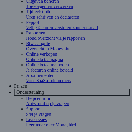
Uitgaven beheren
Toevoegen en verwerken
Tijdregistratie
Uren schrijven en declareren
Peppol
Veilig facturen versturen zonder e-mail
Rapporten
Houd overzicht via je rapporten
Btw-aangifte
Overzicht in Moneybird
Online verkopen
Online betaalpagina
Online betaalmethoden
Je facturen online betaald
Abonnementen
Voor SaaS-ondernemers
Prijzen
Ondersteuning
Helpcentrum
Antwoord op je vragen
Support
Stel je vragen
Livesessies
Leer meer over Moneybird