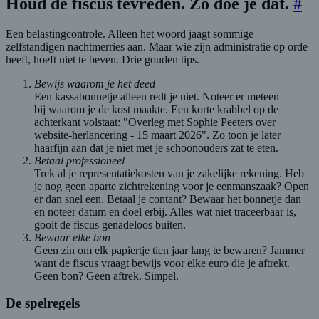
Houd de fiscus tevreden. Zo doe je dat.
#
Een belastingcontrole. Alleen het woord jaagt sommige
zelfstandigen nachtmerries aan. Maar wie zijn administratie op orde
heeft, hoeft niet te beven. Drie gouden tips.
Bewijs waarom je het deed
Een kassabonnetje alleen redt je niet. Noteer er meteen
bij waarom je de kost maakte. Een korte krabbel op de
achterkant volstaat: "Overleg met Sophie Peeters over
website-herlancering - 15 maart 2026". Zo toon je later
haarfijn aan dat je niet met je schoonouders zat te eten.
Betaal professioneel
Trek al je representatiekosten van je zakelijke rekening. Heb
je nog geen aparte zichtrekening voor je eenmanszaak? Open
er dan snel een. Betaal je contant? Bewaar het bonnetje dan
en noteer datum en doel erbij. Alles wat niet traceerbaar is,
gooit de fiscus genadeloos buiten.
Bewaar elke bon
Geen zin om elk papiertje tien jaar lang te bewaren? Jammer
want de fiscus vraagt bewijs voor elke euro die je aftrekt.
Geen bon? Geen aftrek. Simpel.
De spelregels