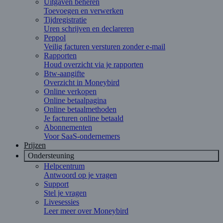
Uitgaven beheren
Toevoegen en verwerken
Tijdregistratie
Uren schrijven en declareren
Peppol
Veilig facturen versturen zonder e-mail
Rapporten
Houd overzicht via je rapporten
Btw-aangifte
Overzicht in Moneybird
Online verkopen
Online betaalpagina
Online betaalmethoden
Je facturen online betaald
Abonnementen
Voor SaaS-ondernemers
Prijzen
Ondersteuning
Helpcentrum
Antwoord op je vragen
Support
Stel je vragen
Livesessies
Leer meer over Moneybird