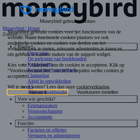
Moneybird | Home
Zoeken
Product
Onze visie
De toekomst van boekhouden
Koppelingen
Koppel met externe tools
Changelog
Altijd in ontwikkeling
AI
Agentic boekhouden
Voor wie geschikt?
Eenmanszaken
Vennootschappen
Accountants
Functies
Facturen en offertes
Versturen en administreren