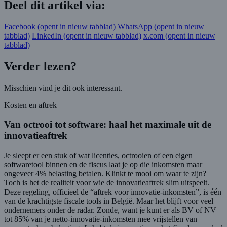
Deel dit artikel via:
Facebook
(opent in nieuw tabblad)
WhatsApp
(opent in nieuw
tabblad)
LinkedIn
(opent in nieuw tabblad)
x.com
(opent in nieuw
tabblad)
Verder lezen?
Misschien vind je dit ook interessant.
Kosten en aftrek
Van octrooi tot software: haal het maximale uit de
innovatieaftrek
Je sleept er een stuk of wat licenties, octrooien of een eigen
softwaretool binnen en de fiscus laat je op die inkomsten maar
ongeveer 4% belasting betalen. Klinkt te mooi om waar te zijn?
Toch is het de realiteit voor wie de innovatieaftrek slim uitspeelt.
Deze regeling, officieel de “aftrek voor innovatie-inkomsten”, is één
van de krachtigste fiscale tools in België. Maar het blijft voor veel
ondernemers onder de radar. Zonde, want je kunt er als BV of NV
tot 85% van je netto-innovatie-inkomsten mee vrijstellen van